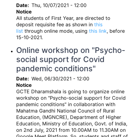
Date
Thu, 10/07/2021 - 12:00
Notice
All students of First Year, are directed to
deposit requisite fee as shown in
this
list
through online mode, using
this link
, before
15-10-2021.
Online workshop on "Psycho-
social support for Covid
pandemic conditions"
Date
Wed, 06/30/2021 - 12:00
Notice
GCTE Dharamshala is going to organize online
workshop on "Psycho-social support for Covid
pandemic conditions" in collaboration with
Mahatma Gandhi National Council of Rural
Education, (MGNCRE), Department of Higher
Education, Ministry of Education, Govt. of India,
on 2nd July, 2021 from 10.00AM to 11.30AM on
Google Meet Platform. So, students and staff of