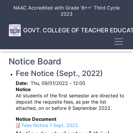
Skip
NAAC Accredited with Grade 'B++' Third Cycle
to
2023
main
content
GOVT. COLLEGE OF TEACHER EDUCAT
Toggl
Notice Board
Fee Notice (Sept., 2022)
Date
Thu, 09/01/2022 - 12:00
Notice
All students of the first semester are directed to
deposit the requisite fees, as per the list
attached, on or before 9 September 2022.
Notice Document
Fees Notice 1 Sept, 2022