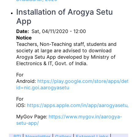
Installation of Arogya Setu
App
Date
Sat, 04/11/2020 - 12:00
Notice
Teachers, Non-Teaching staff, students and
society at large are advised to download
Arogya Setu App developed by Ministry of
Electronics & IT, Govt. of India.
For
Android:
https://play.google.com/store/apps/details
id=nic.goi.aarogyasetu
For
iOS:
https://apps.apple.com/in/app/aarogyasetu/i
MyGov Page:
https://www.mygov.in/aarogya-
setu-app/
RTI
|
Newsletter
|
Gallery
|
External Links
|